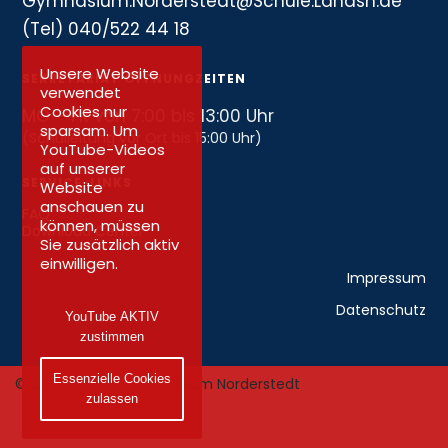
Gymnasium.Norderstedt@Schule.Landsh.de
(Tel) 040/522 44 18
Unsere Website
SEKRETARIAT ÖFFNUNGZEITEN
verwendet
Cookies nur
MO – FR von 7:00 bis 13:00 Uhr
sparsam. Um
(Schulleitung vor Ort bis 15:00 Uhr)
YouTube-Videos
auf unserer
SERVICE-LINKS
Website
anschauen zu
FAQ
können, müssen
Download Center
Sie zusätzlich aktiv
einwilligen.
Impressum
Datenschutz
YouTube AKTIV
zustimmen
Essenzielle Cookies
© 2026 Lessing-Gymnasium Norderstedt
zulassen