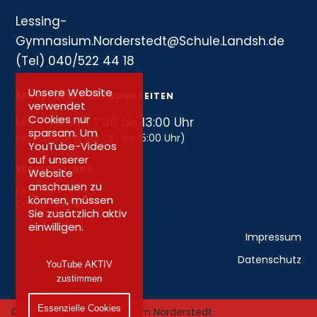
Lessing-
Gymnasium.Norderstedt@Schule.Landsh.de
(Tel) 040/522 44 18
Unsere Website
SEKRETARIAT ÖFFNUNGZEITEN
verwendet
Cookies nur
MO – FR von 7:00 bis 13:00 Uhr
sparsam. Um
(Schulleitung vor Ort bis 15:00 Uhr)
YouTube-Videos
auf unserer
SERVICE-LINKS
Website
anschauen zu
FAQ
können, müssen
Download Center
Sie zusätzlich aktiv
einwilligen.
Impressum
Datenschutz
YouTube AKTIV
zustimmen
Essenzielle Cookies
© 2026 Lessing-Gymnasium Norderstedt