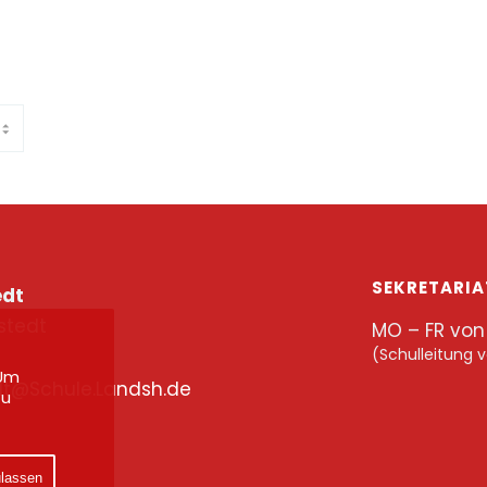
SEKRETARIA
edt
stedt
MO – FR von 
(Schulleitung v
 Um
t@Schule.Landsh.de
zu
ulassen