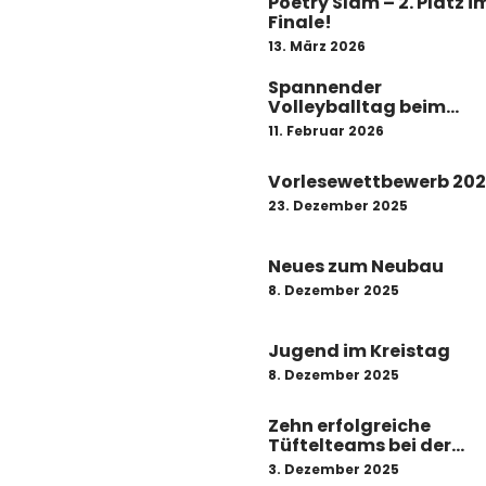
Poetry Slam – 2. Platz i
Finale!
13. März 2026
Spannender
Volleyballtag beim
Kreisentscheid „Jugen
11. Februar 2026
trainiert für Olympia“
Vorlesewettbewerb 20
23. Dezember 2025
Neues zum Neubau
8. Dezember 2025
Jugend im Kreistag
8. Dezember 2025
Zehn erfolgreiche
Tüftelteams bei der
Langen Nacht der Anti
3. Dezember 2025